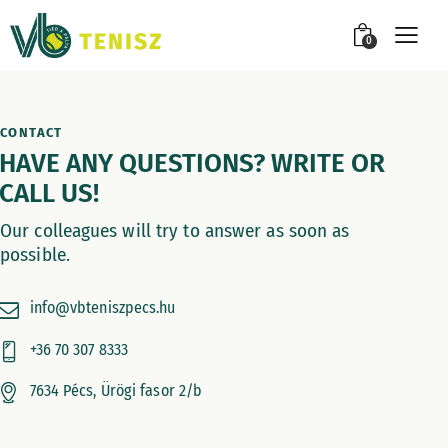
0
CONTACT
HAVE ANY QUESTIONS? WRITE OR
CALL US!
Our colleagues will try to answer as soon as
possible.
info@vbteniszpecs.hu
+36 70 307 8333
7634 Pécs, Ürögi fasor 2/b