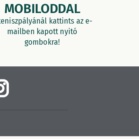
MOBILODDAL
teniszpályánál kattints az e-
mailben kapott nyitó
gombokra!